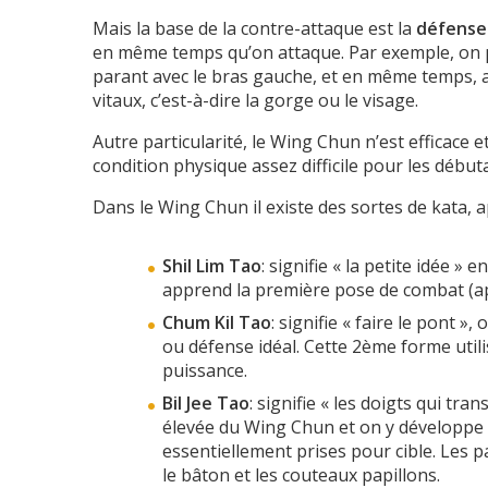
Mais la base de la contre-attaque est la
défense
en même temps qu’on attaque. Par exemple, on p
parant avec le bras gauche, et en même temps, at
vitaux, c’est-à-dire la gorge ou le visage.
Autre particularité, le Wing Chun n’est efficace 
condition physique assez difficile pour les début
Dans le Wing Chun il existe des sortes de kata,
Shil Lim Tao
: signifie « la petite idée »
apprend la première pose de combat (ap
Chum Kil Tao
: signifie « faire le pont »
ou défense idéal. Cette 2
ème
forme utili
puissance.
Bil Jee Tao
: signifie « les doigts qui tra
élevée du Wing Chun et on y développe l
essentiellement prises pour cible. Les pa
le bâton et les couteaux papillons.