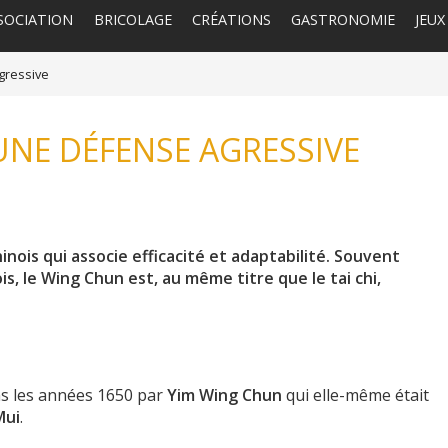
SOCIATION
BRICOLAGE
CRÉATIONS
GASTRONOMIE
JEUX
gressive
UNE DÉFENSE AGRESSIVE
nois qui associe efficacité et adaptabilité. Souvent
is, le Wing Chun est, au même titre que le tai chi,
ans les années 1650 par
Yim Wing Chun
qui elle-même était
Mui
.