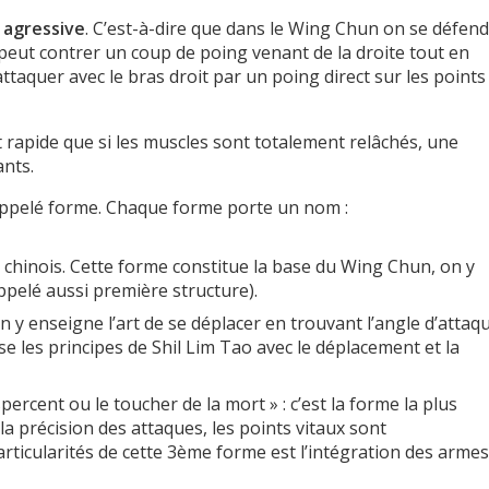
 agressive
. C’est-à-dire que dans le Wing Chun on se défend
eut contrer un coup de poing venant de la droite tout en
taquer avec le bras droit par un poing direct sur les points
et rapide que si les muscles sont totalement relâchés, une
ants.
 appelé forme. Chaque forme porte un nom :
 en chinois. Cette forme constitue la base du Wing Chun, on y
pelé aussi première structure).
, on y enseigne l’art de se déplacer en trouvant l’angle d’attaq
se les principes de Shil Lim Tao avec le déplacement et la
nspercent ou le toucher de la mort » : c’est la forme la plus
a précision des attaques, les points vitaux sont
rticularités de cette 3
ème
forme est l’intégration des armes