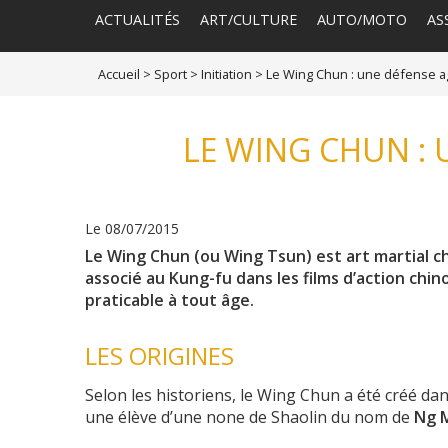
ACTUALITÉS
ART/CULTURE
AUTO/MOTO
AS
Accueil
>
Sport
>
Initiation
>
Le Wing Chun : une défense a
LE WING CHUN : 
Le 08/07/2015
Le Wing Chun (ou Wing Tsun) est art martial chi
associé au Kung-fu dans les films d’action chino
praticable à tout âge.
LES ORIGINES
Selon les historiens, le Wing Chun a été créé d
une élève d’une none de Shaolin du nom de
Ng 