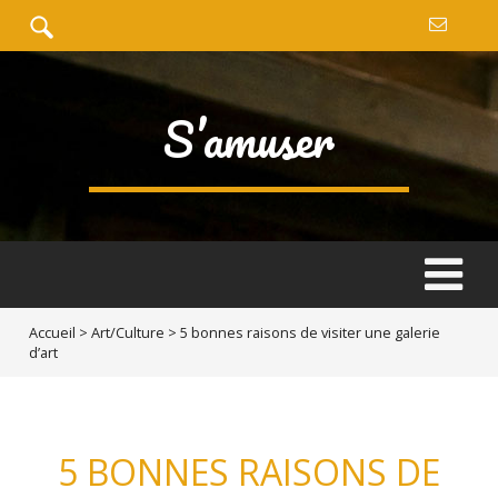
S’amuser
Accueil
>
Art/Culture
>
5 bonnes raisons de visiter une galerie
d’art
5 BONNES RAISONS DE