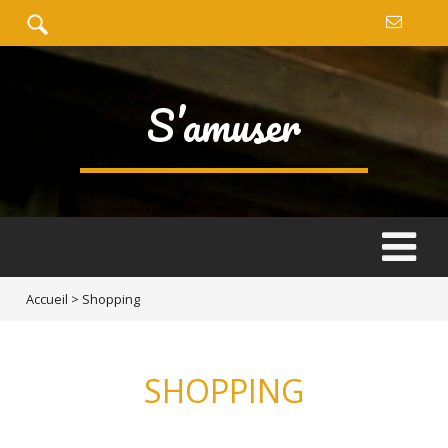
S’amuser
Accueil
>
Shopping
SHOPPING